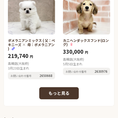
ポメラニアンミックス ( 父：ペ
カニヘンダックスフンド(ロン
×
グ)
♀
キニーズ
母：ポメラニアン
)
♂
330,000
円
219,740
円
高槻店(大阪府)
高槻店(大阪府)
5月5日生まれ
3月23日生まれ
2630976
お問い合わせ番号
2650668
お問い合わせ番号