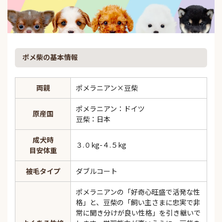
ポメ柴の基本情報
両親
ポメラニアン×豆柴
ポメラニアン：ドイツ
原産国
豆柴：日本
成犬時
３.０kg-４.５kg
目安体重
被毛タイプ
ダブルコート
ポメラニアンの「好奇心旺盛で活発な性
格」と、豆柴の「飼い主さまに忠実で非
常に聞き分けが良い性格」を引き継いで