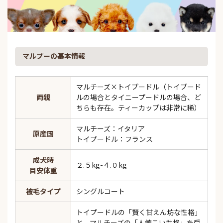
マルプーの基本情報
マルチーズ×トイプードル（トイプード
両親
ルの場合とタイニープードルの場合、ど
ちらも存在。ティーカップは非常に稀）
マルチーズ：イタリア
原産国
トイプードル：フランス
成犬時
２.５kg-４.０kg
目安体重
被毛タイプ
シングルコート
トイプードルの「賢く甘えん坊な性格」
と、マルチーズの「人懐こい性格」を受