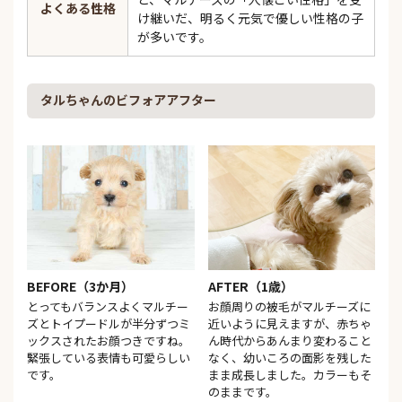
よくある性格
け継いだ、明るく元気で優しい性格の子
が多いです。
タルちゃんのビフォアアフター
BEFORE（3か月）
AFTER（1歳）
とってもバランスよくマルチー
お顔周りの被毛がマルチーズに
ズとトイプードルが半分ずつミ
近いように見えますが、赤ちゃ
ックスされたお顔つきですね。
ん時代からあんまり変わること
緊張している表情も可愛らしい
なく、幼いころの面影を残した
です。
まま成長しました。カラーもそ
のままです。