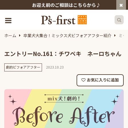
お迎え前のご相談はこちらから♪
ホーム
卒業犬大集合！ミックス犬ビフォアアフター紹介
ミッ
エントリーNo.161：チワペキ ネーロちゃん
劇的ビフォアアフター
2023.10.23
お気に入りに追加