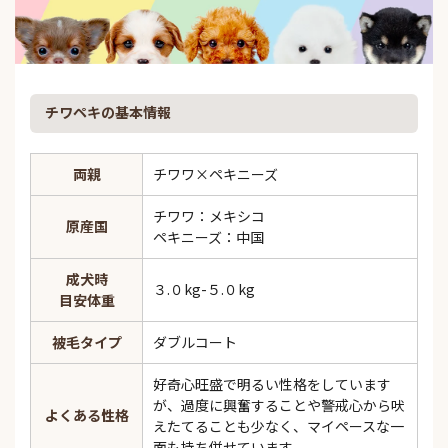
チワペキの基本情報
両親
チワワ×ペキニーズ
チワワ：メキシコ
原産国
ペキニーズ：中国
成犬時
３.０kg-５.０kg
目安体重
被毛タイプ
ダブルコート
好奇心旺盛で明るい性格をしています
が、過度に興奮することや警戒心から吠
よくある性格
えたてることも少なく、マイペースな一
面も持ち併せています。