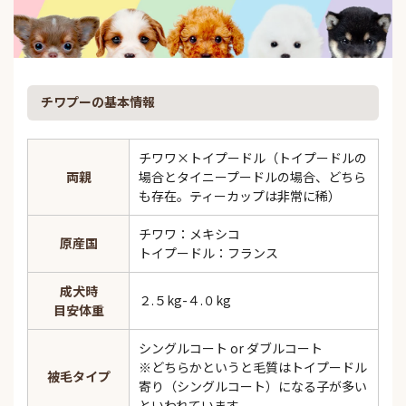
チワプーの基本情報
チワワ×トイプードル（トイプードルの
両親
場合とタイニープードルの場合、どちら
も存在。ティーカップは非常に稀）
チワワ：メキシコ
原産国
トイプードル：フランス
成犬時
２.５kg-４.０kg
目安体重
シングルコート or ダブルコート
※どちらかというと毛質はトイプードル
被毛タイプ
寄り（シングルコート）になる子が多い
といわれています