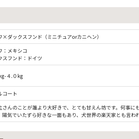
ワ×ダックスフンド（ミニチュアorカニヘン）
ワ：メキシコ
クスフンド：ドイツ
kg-４.０kg
ルコート
主さんのことが誰より大好きで、とても甘えん坊です。何事に
、陽気でいたずら好きな一面もあり、犬世界の楽天家とも言わ
ー