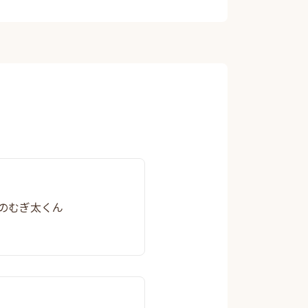
ワのむぎ太くん