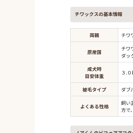
チワックスの基本情報
両親
チワ
チワ
原産国
ダッ
成犬時
３.０
目安体重
被毛タイプ
ダブ
飼い
よくある性格
方で
ノアくんのビフォアアフタ