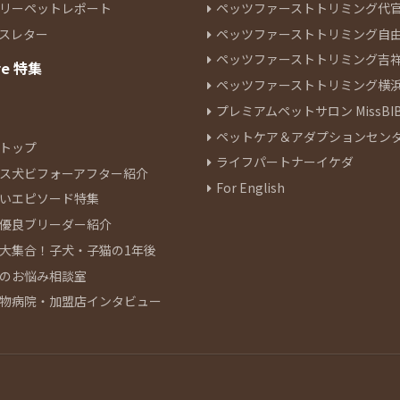
リーペットレポート
ペッツファーストトリミング代
スレター
ペッツファーストトリミング自
ペッツファーストトリミング吉
re 特集
ペッツファーストトリミング横
プレミアムペットサロン MissBIB
ペットケア＆アダプションセン
トップ
ライフパートナーイケダ
ス犬ビフォーアフター紹介
For English
いエピソード特集
優良ブリーダー紹介
大集合！子犬・子猫の1年後
のお悩み相談室
物病院・加盟店インタビュー