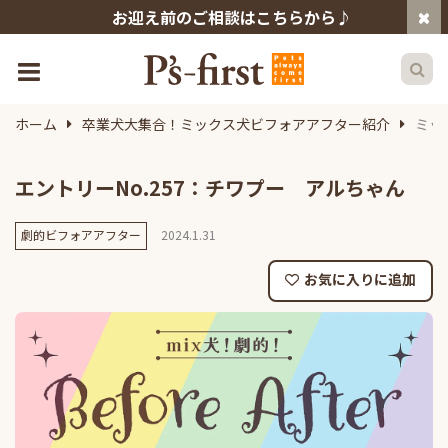
お迎え前のご相談はこちらから♪
ホーム
卒業犬大集合！ミックス犬ビフォアアフター紹介
ミッ
エントリーNo.257：チワプー アルちゃん
劇的ビフォアアフター
2024.1.31
お気に入りに追加