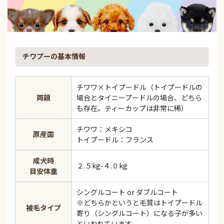
チワプーの基本情報
チワワ×トイプードル（トイプードルの
両親
場合とタイニープードルの場合、どちら
も存在。ティーカップは非常に稀）
チワワ：メキシコ
原産国
トイプードル：フランス
成犬時
２.５kg-４.０kg
目安体重
シングルコート or ダブルコート
※どちらかというと毛質はトイプードル
被毛タイプ
寄り（シングルコート）になる子が多い
といわれています