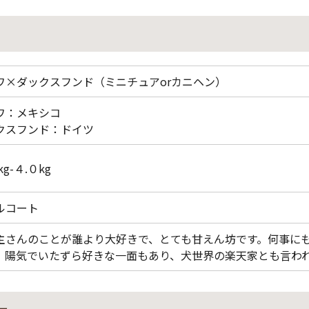
ワ×ダックスフンド（ミニチュアorカニヘン）
ワ：メキシコ
クスフンド：ドイツ
kg-４.０kg
ルコート
主さんのことが誰より大好きで、とても甘えん坊です。何事に
、陽気でいたずら好きな一面もあり、犬世界の楽天家とも言わ
ー