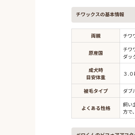
チワックスの基本情報
両親
チワ
チワ
原産国
ダッ
成犬時
３.０
目安体重
被毛タイプ
ダブ
飼い
よくある性格
方で
ペロくんのビフォアアフタ