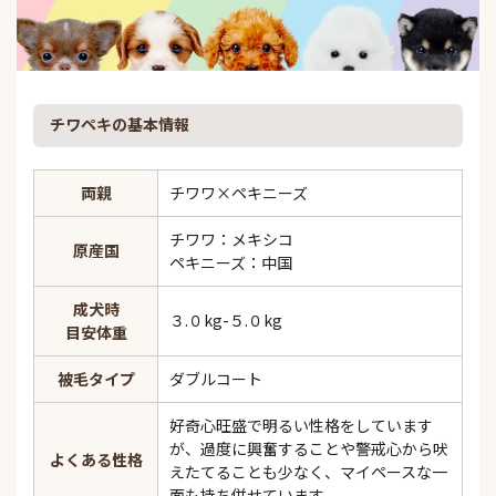
チワペキの基本情報
両親
チワワ×ペキニーズ
チワワ：メキシコ
原産国
ペキニーズ：中国
成犬時
３.０kg-５.０kg
目安体重
被毛タイプ
ダブルコート
好奇心旺盛で明るい性格をしています
が、過度に興奮することや警戒心から吠
よくある性格
えたてることも少なく、マイペースな一
面も持ち併せています。