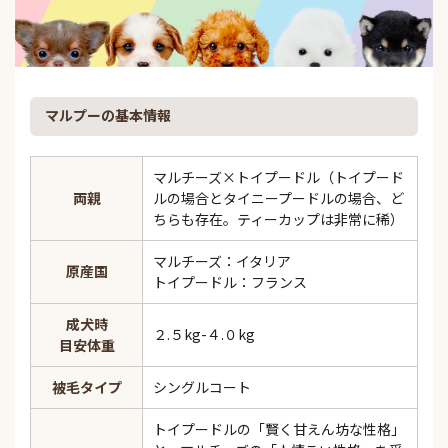
マルプーの基本情報
マルチーズ×トイプードル（トイプード
両親
ルの場合とタイニープードルの場合、ど
ちらも存在。ティーカップは非常に稀）
マルチーズ：イタリア
原産国
トイプードル：フランス
成犬時
２.５kg-４.０kg
目安体重
被毛タイプ
シングルコート
トイプードルの「賢く甘えん坊な性格」