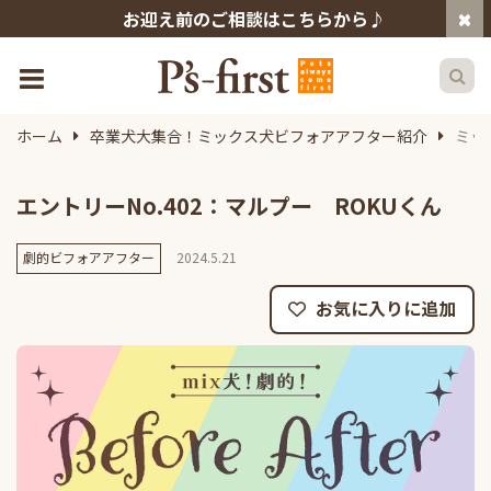
お迎え前のご相談はこちらから♪
ホーム
卒業犬大集合！ミックス犬ビフォアアフター紹介
ミッ
エントリーNo.402：マルプー ROKUくん
劇的ビフォアアフター
2024.5.21
お気に入りに追加