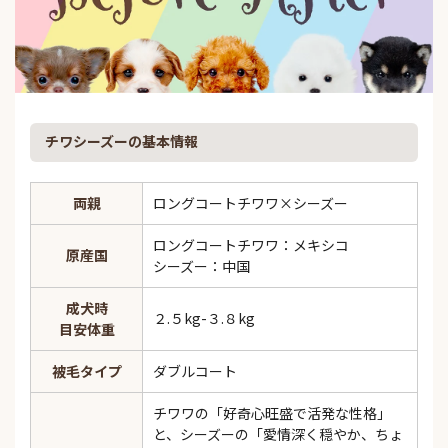
チワシーズーの基本情報
両親
ロングコートチワワ×シーズー
ロングコートチワワ：メキシコ
原産国
シーズー：中国
成犬時
２.５kg-３.８kg
目安体重
被毛タイプ
ダブルコート
チワワの「好奇心旺盛で活発な性格」
と、シーズーの「愛情深く穏やか、ちょ