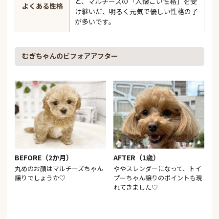
と、マルチーズの「人懐こい性格」を受
よくある性格
け継いだ、明るく元気で優しい性格の子
が多いです。
むぎちゃんのビフォアアフター
BEFORE（2か月）
AFTER（1歳）
丸めのお顔はマルチーズちゃん
ややスレンダーになって、トイ
譲りでしょうか♡
プーちゃん譲りのポイントも現
れてきました♡