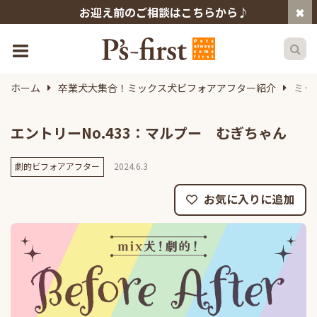
お迎え前のご相談はこちらから♪
ホーム
卒業犬大集合！ミックス犬ビフォアアフター紹介
ミッ
エントリーNo.433：マルプー むぎちゃん
劇的ビフォアアフター
2024.6.3
お気に入りに追加