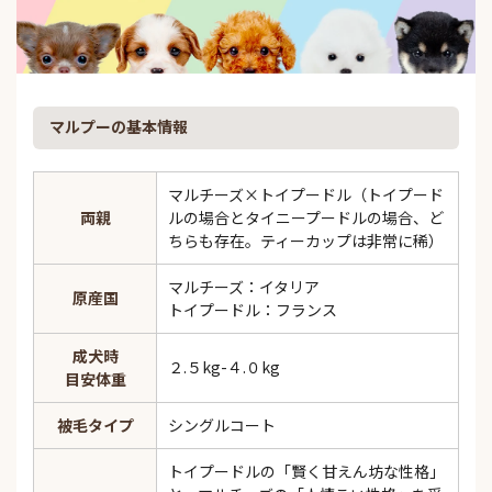
マルプーの基本情報
マルチーズ×トイプードル（トイプード
両親
ルの場合とタイニープードルの場合、ど
ちらも存在。ティーカップは非常に稀）
マルチーズ：イタリア
原産国
トイプードル：フランス
成犬時
２.５kg-４.０kg
目安体重
被毛タイプ
シングルコート
トイプードルの「賢く甘えん坊な性格」