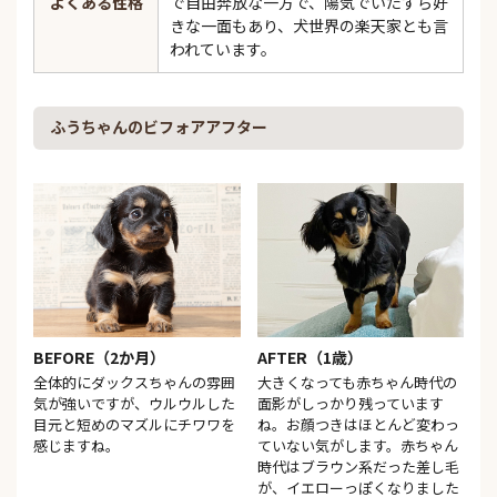
よくある性格
で自由奔放な一方で、陽気でいたずら好
きな一面もあり、犬世界の楽天家とも言
われています。
ふうちゃんのビフォアアフター
BEFORE（2か月）
AFTER（1歳）
全体的にダックスちゃんの雰囲
大きくなっても赤ちゃん時代の
気が強いですが、ウルウルした
面影がしっかり残っています
目元と短めのマズルにチワワを
ね。お顔つきはほとんど変わっ
感じますね。
ていない気がします。赤ちゃん
時代はブラウン系だった差し毛
が、イエローっぽくなりました