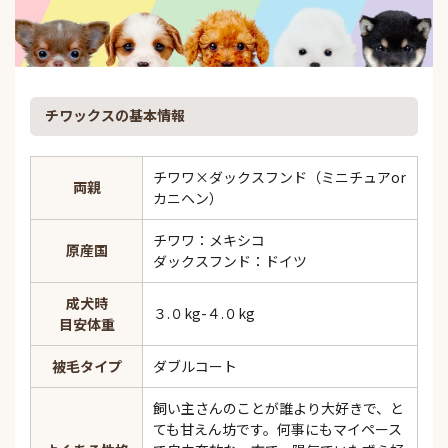
チワックスの基本情報
チワワ×ダックスフンド（ミニチュアor
両親
カニヘン）
チワワ：メキシコ
原産国
ダックスフンド：ドイツ
成犬時
３.０kg-４.０kg
目安体重
被毛タイプ
ダブルコート
飼い主さんのことが誰より大好きで、と
ても甘えん坊です。何事にもマイペース