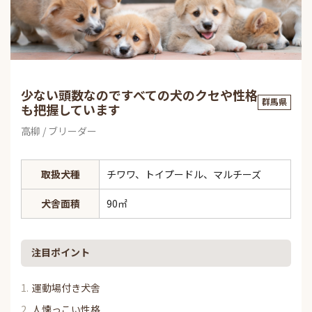
少ない頭数なのですべての犬のクセや性格
群馬県
も把握しています
高柳 / ブリーダー
取扱犬種
チワワ、トイプードル、マルチーズ
犬舎面積
90㎡
注目ポイント
運動場付き犬舎
人懐っこい性格