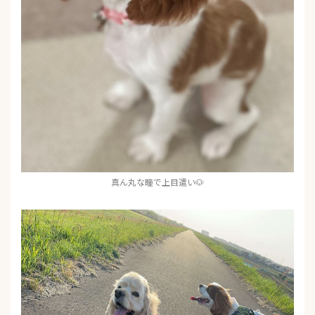
真ん丸な瞳で上目遣い🐶