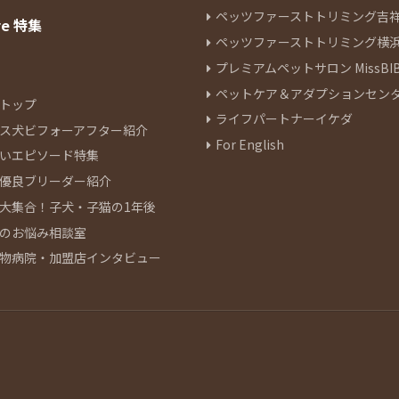
ペッツファーストトリミング吉
re 特集
ペッツファーストトリミング横
プレミアムペットサロン MissBIB
ペットケア＆アダプションセン
トップ
ライフパートナーイケダ
ス犬ビフォーアフター紹介
For English
いエピソード特集
優良ブリーダー紹介
大集合！子犬・子猫の1年後
のお悩み相談室
物病院・加盟店インタビュー