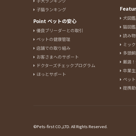
子犬ランキング
Featu
子猫ランキング
犬図鑑
Point ペットの安心
猫図鑑
優良ブリーダーとの取引
読み物
ペットの健康管理
ミック
店舗での取り組み
多頭飼
お客さまへのサポート
厳選！
ドクターズチェックプログラム
卒業生
ほっとサポート
ペット
提携動
©Pets-first CO.,LTD. All Rights Reserved.