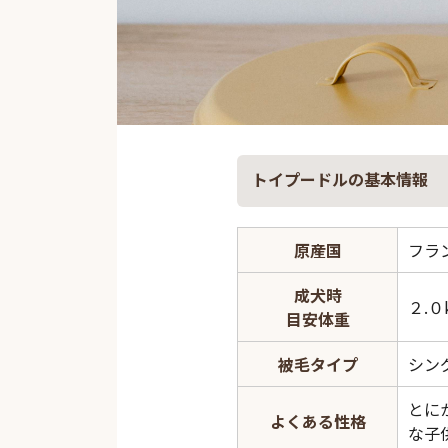
トイプードルの基本情報
原産国
フラ
成犬時
２.０
目安体重
被毛タイプ
シン
とに
よくある性格
な子