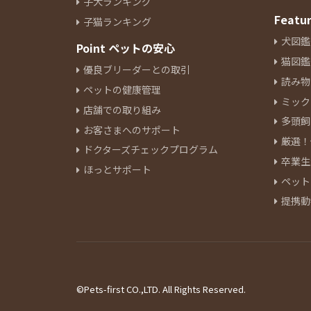
子犬ランキング
Featu
子猫ランキング
犬図鑑
Point ペットの安心
猫図鑑
優良ブリーダーとの取引
読み物
ペットの健康管理
ミック
店舗での取り組み
多頭飼
お客さまへのサポート
厳選！
ドクターズチェックプログラム
卒業生
ほっとサポート
ペット
提携動
©Pets-first CO.,LTD. All Rights Reserved.