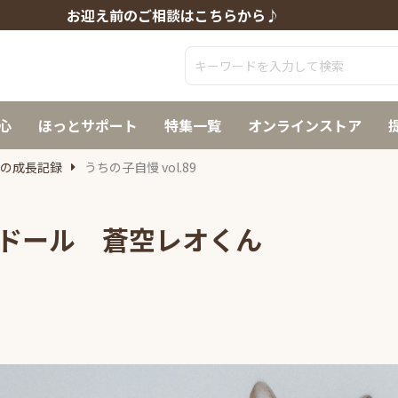
お迎え前のご相談はこちらから♪
心
ほっとサポート
特集一覧
オンラインストア
猫の成長記録
うちの子自慢 vol.89
グドール 蒼空レオくん