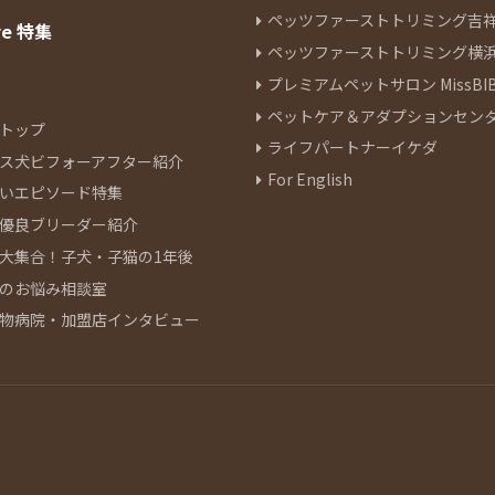
ペッツファーストトリミング吉
re 特集
ペッツファーストトリミング横
プレミアムペットサロン MissBIB
ペットケア＆アダプションセン
トップ
ライフパートナーイケダ
ス犬ビフォーアフター紹介
For English
いエピソード特集
優良ブリーダー紹介
大集合！子犬・子猫の1年後
のお悩み相談室
物病院・加盟店インタビュー