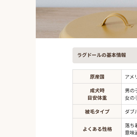
ラグドールの基本情報
原産国
アメ
成犬時
男の子
目安体重
女の子
被毛タイプ
ダブ
落ち
よくある性格
意味