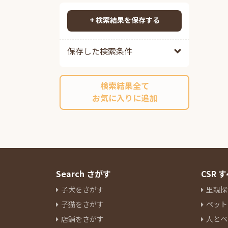
ポメプー
検索する
ポメチワ
+ 検索結果を保存する
チワックス
チワペキ
保存した検索条件
チワマル
ペキプー
検索結果全て
ポンスキーミックス
お気に入りに追加
その他ミックス
マルチーズ
0
ミニチュアシュナウザー
0
ヨークシャーテリア
0
パグ
0
ボストンテリア
0
Search さがす
CSR
キャバリアキングチャールズス
子犬をさがす
里親探
パニエル
0
子猫をさがす
ペット
ラブラドールレトリーバー
0
店舗をさがす
人とペ
パピヨン
0