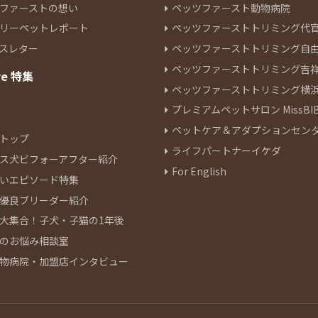
ファーストの想い
ペッツファースト動物病院
リーペットレポート
ペッツファーストトリミング代
スレター
ペッツファーストトリミング自
ペッツファーストトリミング吉
re 特集
ペッツファーストトリミング横
プレミアムペットサロン MissBIB
ペットケア＆アダプションセン
トップ
ライフパートナーイケダ
ス犬ビフォーアフター紹介
For English
いエピソード特集
優良ブリーダー紹介
大集合！子犬・子猫の1年後
のお悩み相談室
物病院・加盟店インタビュー