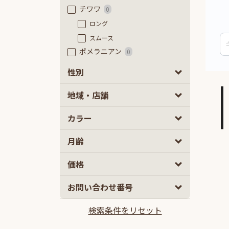
チワワ
0
ロング
スムース
ポメラニアン
0
フレンチブルドッグ
0
性別
フレンチブルドッグ
男の子
女の子
0
0
地域・店舗
フレンチブルドッグ（フラッフ
ィ）
カラー
豆柴
0
極小豆柴
月齢
豆柴
ミニチュアダックスフンド
0
2
5
価格
カニーヘンダックスフンド
0
10
100
お問い合わせ番号
ミックス
2ヵ月
5ヵ月以上
0
マルプー
検索条件をリセット
10万円
100万円以上
チワプー