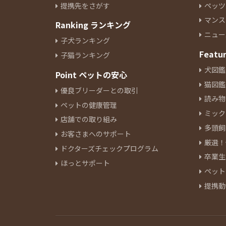
提携先をさがす
ペッツ
イタリアングレーハウンド
0
マンス
Ranking ランキング
ペキニーズ
0
ニュー
ジャックラッセルテリア
0
子犬ランキング
ミニチュアピンシャー
Featu
0
子猫ランキング
シーズー
0
犬図鑑
Point ペットの安心
ウェルシュコーギーペンブロー
猫図鑑
優良ブリーダーとの取引
ク
0
読み物
ペットの健康管理
アラスカンマラミュート
0
ミック
ボーダーコリー
店舗での取り組み
0
多頭飼
ブルドッグ
0
お客さまへのサポート
厳選！
ビーグル
0
ドクターズチェックプログラム
卒業生
ビションフリーゼ
0
ほっとサポート
ペット
ボロンカ・ツヴェトナ
0
提携動
バーニーズマウンテンドック
0
ボロニーズ
0
チャウチャウ
0