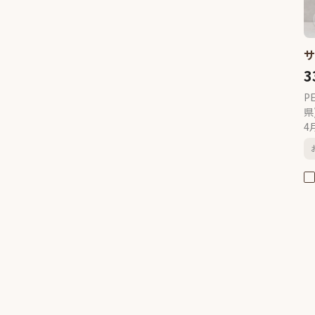
グ
0
アメリカンコッカースパニエル
0
ダルメシアン
0
3
ドーベルマン
0
グレートピレニーズ
0
P
県
シベリアンハスキー
0
4
ハバニーズ
0
甲斐犬
0
秋田犬
0
柴犬
0
スタンダードプードル
0
ゴールデンレトリーバー
0
サモエド
0
シェットランドシープドッグ
0
日本スピッツ
0
ワイヤーフォックステリア
0