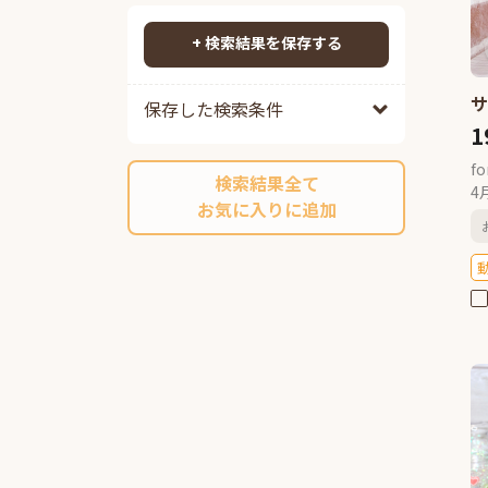
ポメプー
0
検索する
ポメチワ
0
+ 検索結果を保存する
チワックス
0
チワペキ
0
保存した検索条件
チワマル
0
1
ペキプー
0
f
検索結果全て
ポンスキーミックス
0
4
お気に入りに追加
その他ミックス
0
マルチーズ
0
ミニチュアシュナウザー
0
ヨークシャーテリア
0
パグ
0
ボストンテリア
0
キャバリアキングチャールズス
パニエル
0
ラブラドールレトリーバー
0
パピヨン
0