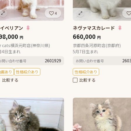
4
サイベリアン
♀
ネヴァマスカレード
♀
98,000
660,000
円
円
or cats横浜元町店(神奈川県)
京都四条河原町店(京都府)
月4日生まれ
5月7日生まれ
2601929
260
お問い合わせ番号
お問い合わせ番号
動画あり
性格紹介あり
性格紹介あり
比較する
比較する