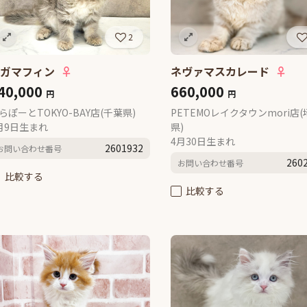
2
ラガマフィン
♀
ネヴァマスカレード
♀
40,000
660,000
円
円
らぽーとTOKYO-BAY店(千葉県)
PETEMOレイクタウンmori店(
月9日生まれ
県)
4月30日生まれ
2601932
お問い合わせ番号
260
お問い合わせ番号
比較する
比較する