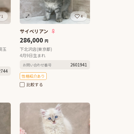
1
4
サイベリアン
♀
286,000
円
埼玉
下北沢店(東京都)
4月9日生まれ
2601941
お問い合わせ番号
2744
性格紹介あり
比較する