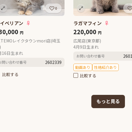
0
サイベリアン
♀
ラガマフィン
♀
30,000
220,000
円
円
ETEMOレイクタウンmori店(埼玉
広尾店(東京都)
)
4月9日生まれ
月16日生まれ
260
お問い合わせ番号
2602339
お問い合わせ番号
動画あり
性格紹介あり
比較する
比較する
もっと見る