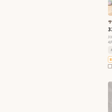
イタリアングレーハウンド
0
ペキニーズ
0
ジャックラッセルテリア
0
ミニチュアピンシャー
0
3
シーズー
0
川
ウェルシュコーギーペンブロー
4
ク
0
ボーダーコリー
0
ブルドッグ
0
ビーグル
0
ビションフリーゼ
0
ボロンカ・ツヴェトナ
0
バーニーズマウンテンドック
0
ボロニーズ
0
チャウチャウ
0
チャイニーズクレステッドドッ