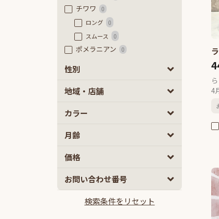
チワワ
0
ロング
0
スムース
0
ポメラニアン
0
フレンチブルドッグ
4
0
性別
フレンチブルドッグ
0
ら
男の子
女の子
32
39
地域・店舗
フレンチブルドッグ（フラッフ
4
ィ）
0
カラー
豆柴
0
極小豆柴
0
月齢
豆柴
0
ミニチュアダックスフンド
0
2
5
価格
カニーヘンダックスフンド
0
10
100
お問い合わせ番号
ミックス
2ヵ月
5ヵ月以上
0
マルプー
0
検索条件をリセット
10万円
100万円以上
チワプー
0