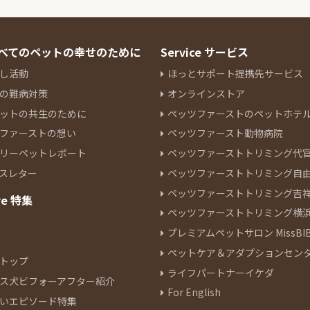
 すべてのペットの幸せのために
Service サービス
し活動
ほっとサポート提携先サービス
の難病対策
オンラインストア
ットの共生のために
ペッツファーストのペットホテ
ファーストの想い
ペッツファースト動物病院
リーペットレポート
ペッツファーストトリミング代
スレター
ペッツファーストトリミング自
ペッツファーストトリミング吉
re 特集
ペッツファーストトリミング横
プレミアムペットサロン MissBIB
ペットケア＆アダプションセン
トップ
ライフパートナーイケダ
ス犬ビフォーアフター紹介
For English
いエピソード特集