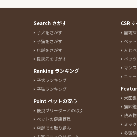
ウエストハイランドホワイトテ
リア
0
Search さがす
CSR
子犬をさがす
里親探
子猫をさがす
ペット
店舗をさがす
人とペ
提携先をさがす
ペッツ
マンス
Ranking ランキング
ニュー
子犬ランキング
Featu
子猫ランキング
犬図鑑
Point ペットの安心
猫図鑑
優良ブリーダーとの取引
読み物
ペットの健康管理
ミック
店舗での取り組み
多頭飼
お客さまへのサポート