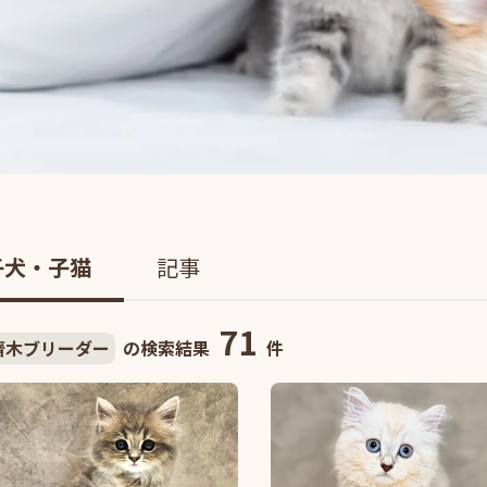
子犬・子猫
記事
71
齋木ブリーダー
の検索結果
件