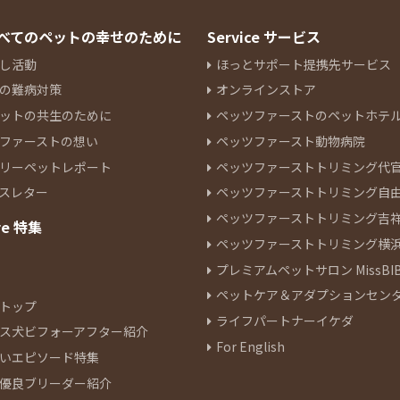
 すべてのペットの幸せのために
Service サービス
し活動
ほっとサポート提携先サービス
の難病対策
オンラインストア
ットの共生のために
ペッツファーストのペットホテ
ファーストの想い
ペッツファースト動物病院
リーペットレポート
ペッツファーストトリミング代
スレター
ペッツファーストトリミング自
ペッツファーストトリミング吉
re 特集
ペッツファーストトリミング横
プレミアムペットサロン MissBIB
ペットケア＆アダプションセン
トップ
ライフパートナーイケダ
ス犬ビフォーアフター紹介
For English
いエピソード特集
優良ブリーダー紹介