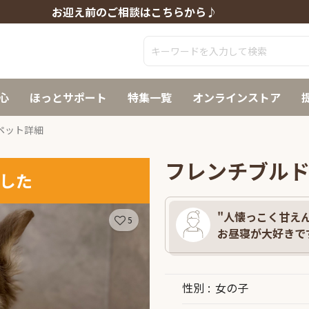
お迎え前のご相談はこちらから♪
心
ほっとサポート
特集一覧
オンラインストア
ペット詳細
フレンチブル
した
"人懐っこく甘えん
5
お昼寝が大好きです
性別
女の子