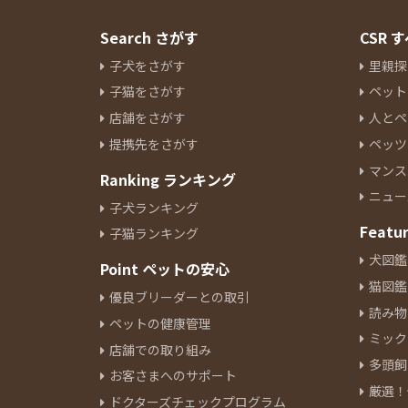
Search さがす
CSR
子犬をさがす
里親探
子猫をさがす
ペット
店舗をさがす
人とペ
提携先をさがす
ペッツ
マンス
Ranking ランキング
ニュー
子犬ランキング
Featu
子猫ランキング
犬図鑑
Point ペットの安心
猫図鑑
優良ブリーダーとの取引
読み物
ペットの健康管理
ミック
店舗での取り組み
多頭飼
お客さまへのサポート
厳選！
ドクターズチェックプログラム