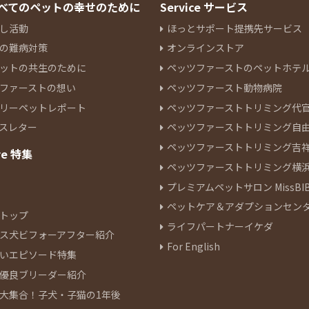
 すべてのペットの幸せのために
Service サービス
し活動
ほっとサポート提携先サービス
の難病対策
オンラインストア
ットの共生のために
ペッツファーストのペットホテ
ファーストの想い
ペッツファースト動物病院
リーペットレポート
ペッツファーストトリミング代
スレター
ペッツファーストトリミング自
ペッツファーストトリミング吉
re 特集
ペッツファーストトリミング横
プレミアムペットサロン MissBIB
ペットケア＆アダプションセン
トップ
ライフパートナーイケダ
ス犬ビフォーアフター紹介
For English
いエピソード特集
優良ブリーダー紹介
大集合！子犬・子猫の1年後