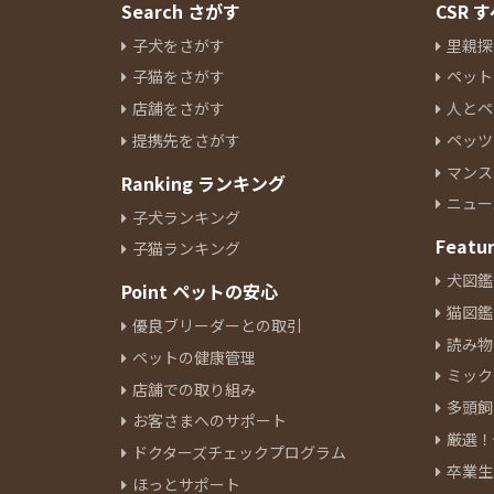
Search さがす
CSR
子犬をさがす
里親探
子猫をさがす
ペット
店舗をさがす
人とペ
提携先をさがす
ペッツ
マンス
Ranking ランキング
ニュー
子犬ランキング
Featu
子猫ランキング
犬図鑑
Point ペットの安心
猫図鑑
優良ブリーダーとの取引
読み物
ペットの健康管理
ミック
店舗での取り組み
多頭飼
お客さまへのサポート
厳選！
ドクターズチェックプログラム
卒業生
ほっとサポート