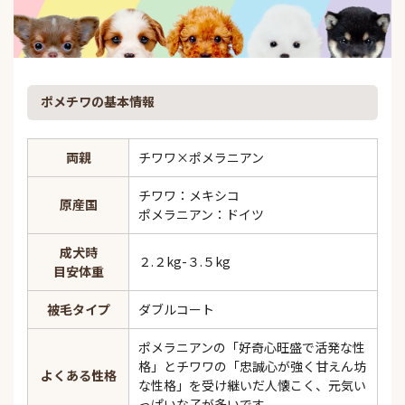
ポメチワの基本情報
両親
チワワ×ポメラニアン
チワワ：メキシコ
原産国
ポメラニアン：ドイツ
成犬時
２.２kg-３.５kg
目安体重
被毛タイプ
ダブルコート
ポメラニアンの「好奇心旺盛で活発な性
格」とチワワの「忠誠心が強く甘えん坊
よくある性格
な性格」を受け継いだ人懐こく、元気い
っぱいな子が多いです。