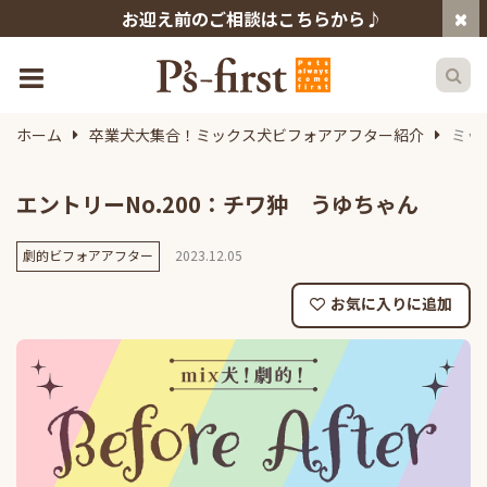
お迎え前のご相談はこちらから♪
ホーム
卒業犬大集合！ミックス犬ビフォアアフター紹介
ミッ
エントリーNo.200：チワ狆 うゆちゃん
劇的ビフォアアフター
2023.12.05
お気に入りに追加