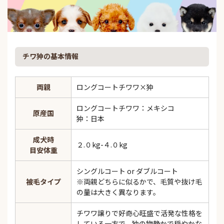
チワ狆の基本情報
両親
ロングコートチワワ×狆
ロングコートチワワ：メキシコ
原産国
狆：日本
成犬時
２.０kg-４.０kg
目安体重
シングルコート or ダブルコート
被毛タイプ
※両親どちらに似るかで、毛質や抜け毛
の量は大きく異なります。
チワワ譲りで好奇心旺盛で活発な性格を
している一方で、狆の物静かで穏やかな