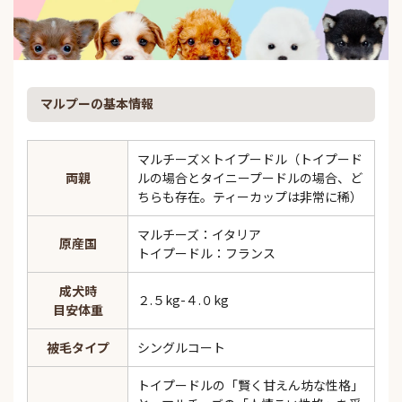
マルプーの基本情報
マルチーズ×トイプードル（トイプード
両親
ルの場合とタイニープードルの場合、ど
ちらも存在。ティーカップは非常に稀）
マルチーズ：イタリア
原産国
トイプードル：フランス
成犬時
２.５kg-４.０kg
目安体重
被毛タイプ
シングルコート
トイプードルの「賢く甘えん坊な性格」