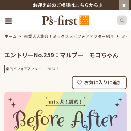
お迎え前のご相談はこちらから♪
ホーム
卒業犬大集合！ミックス犬ビフォアアフター紹介
ミッ
エントリーNo.259：マルプー モコちゃん
劇的ビフォアアフター
2024.2.1
お気に入りに追加