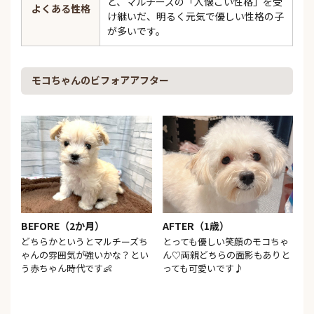
と、マルチーズの「人懐こい性格」を受
よくある性格
け継いだ、明るく元気で優しい性格の子
が多いです。
モコちゃんのビフォアアフター
BEFORE（2か月）
AFTER（1歳）
どちらかというとマルチーズち
とっても優しい笑顔のモコちゃ
ゃんの雰囲気が強いかな？とい
ん♡両親どちらの面影もありと
う赤ちゃん時代です👶
っても可愛いです♪