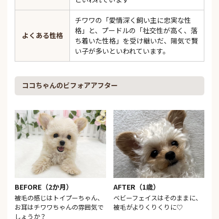
チワワの「愛情深く飼い主に忠実な性
格」と、プードルの「社交性が高く、落
よくある性格
ち着いた性格」を受け継いだ、陽気で賢
い子が多いといわれています。
ココちゃんのビフォアアフター
BEFORE（2か月）
AFTER（1歳）
被毛の感じはトイプーちゃん、
ベビーフェイスはそのままに、
お耳はチワワちゃんの雰囲気で
被毛がよりくりくりに♡
しょうか？