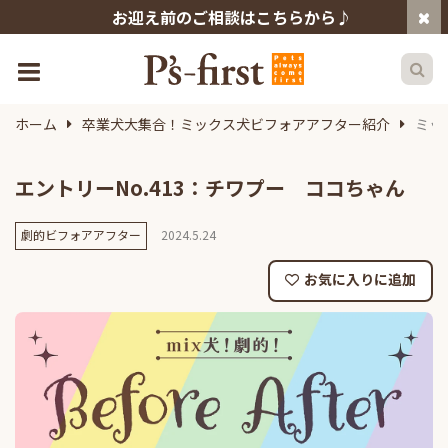
お迎え前のご相談はこちらから♪
ホーム
卒業犬大集合！ミックス犬ビフォアアフター紹介
ミッ
エントリーNo.413：チワプー ココちゃん
劇的ビフォアアフター
2024.5.24
お気に入りに追加