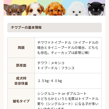
チワプーの基本情報
チワワ×トイプードル（トイプードルの
両親
場合とタイニープードルの場合、どちら
も存在。ティーカップは非常に稀）
チワワ：メキシコ
原産国
トイプードル：フランス
成犬時
２.５kg-４.０kg
目安体重
シングルコート or ダブルコート
※どちらかというと毛質はトイプードル
被毛タイプ
寄り（シングルコート）になる子が多い
といわれています