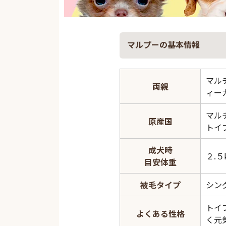
マルプーの基本情報
マル
両親
ィー
マル
原産国
トイ
成犬時
２.５
目安体重
被毛タイプ
シン
トイ
よくある性格
く元