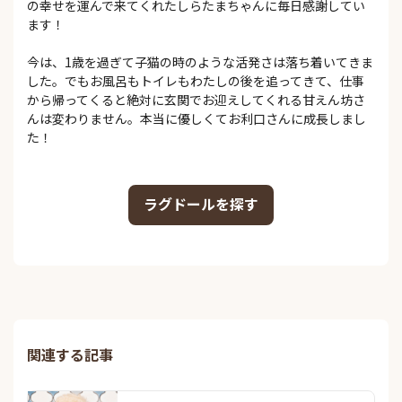
の幸せを運んで来てくれたしらたまちゃんに毎日感謝してい
ます！
今は、1歳を過ぎて子猫の時のような活発さは落ち着いてきま
した。でもお風呂もトイレもわたしの後を追ってきて、仕事
から帰ってくると絶対に玄関でお迎えしてくれる甘えん坊さ
んは変わりません。本当に優しくてお利口さんに成長しまし
た！
ラグドールを探す
関連する記事