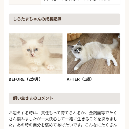
しらたまちゃんの成長記録
BEFORE（2か月）
AFTER（1歳）
飼い主さまのコメント
お迎えする時は、責任もって育てられるか、金銭面等でたく
さん悩みましたが一大決心して一緒に生きることを決めまし
た。あの時の自分を褒めてあげたいです。こんなにたくさん