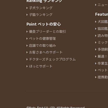
Ranking ランキング
ニュー
子犬ランキング
Featu
子猫ランキング
犬図鑑
Point ペットの安心
猫図鑑
優良ブリーダーとの取引
読み物
ペットの健康管理
ミック
店舗での取り組み
多頭飼
お客さまへのサポート
厳選！
ドクターズチェックプログラム
卒業生
ほっとサポート
ペット
提携動
©Pets-first CO.,LTD. All Rights Reserved.