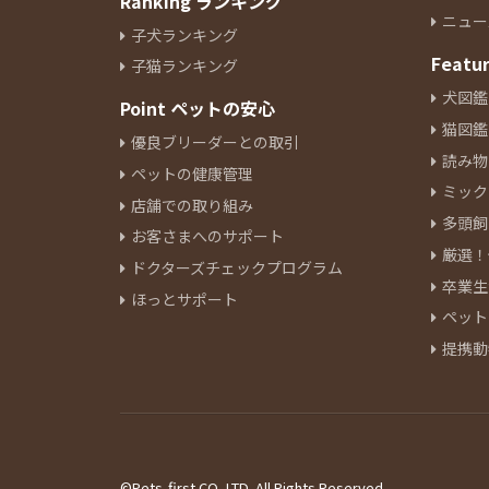
Ranking ランキング
ニュー
子犬ランキング
Featu
子猫ランキング
犬図鑑
Point ペットの安心
猫図鑑
優良ブリーダーとの取引
読み物
ペットの健康管理
ミック
店舗での取り組み
多頭飼
お客さまへのサポート
厳選！
ドクターズチェックプログラム
卒業生
ほっとサポート
ペット
提携動
©Pets-first CO.,LTD. All Rights Reserved.