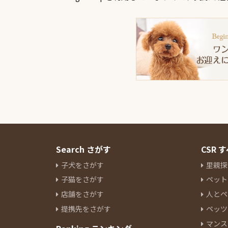
Search さがす
CSR
子犬をさがす
里親探
子猫をさがす
ペット
店舗をさがす
人とペ
提携先をさがす
ペッツ
マンス