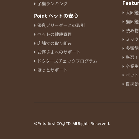
Featu
子猫ランキング
犬図鑑
Point ペットの安心
猫図鑑
優良ブリーダーとの取引
読み物
ペットの健康管理
ミック
店舗での取り組み
多頭飼
お客さまへのサポート
厳選！
ドクターズチェックプログラム
卒業生
ほっとサポート
ペット
提携動
©Pets-first CO.,LTD. All Rights Reserved.