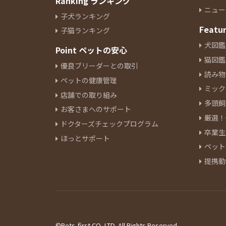
Ranking ランキング
ニュー
子犬ランキング
Featu
子猫ランキング
犬図鑑
Point ペットの安心
猫図鑑
優良ブリーダーとの取引
読み物
ペットの健康管理
ミック
店舗での取り組み
多頭飼
お客さまへのサポート
厳選！
ドクターズチェックプログラム
卒業生
ほっとサポート
ペット
提携動
©Pets-first CO.,LTD. All Rights Reserved.