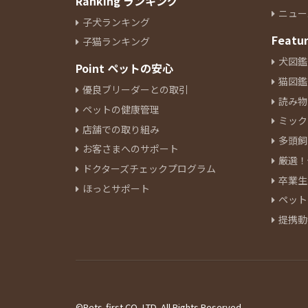
Ranking ランキング
ニュー
子犬ランキング
Featu
子猫ランキング
犬図鑑
Point ペットの安心
猫図鑑
優良ブリーダーとの取引
読み物
ペットの健康管理
ミック
店舗での取り組み
多頭飼
お客さまへのサポート
厳選！
ドクターズチェックプログラム
卒業生
ほっとサポート
ペット
提携動
©Pets-first CO.,LTD. All Rights Reserved.