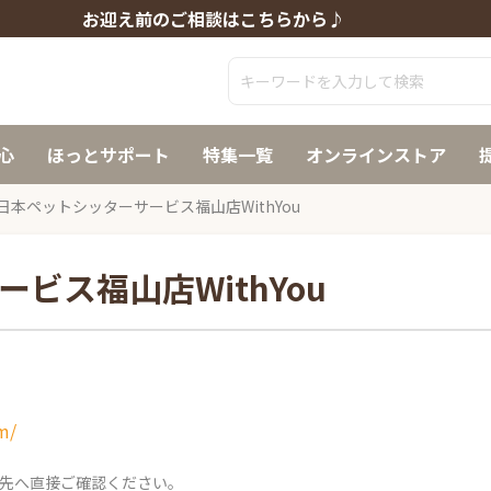
お迎え前のご相談はこちらから♪
心
ほっとサポート
特集一覧
オンラインストア
日本ペットシッターサービス福山店WithYou
ビス福山店WithYou
m/
先へ直接ご確認ください。