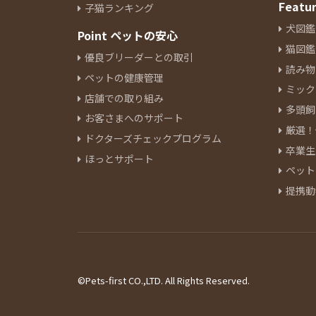
Featu
子猫ランキング
犬図鑑
Point ペットの安心
猫図鑑
優良ブリーダーとの取引
読み物
ペットの健康管理
ミック
店舗での取り組み
多頭飼
お客さまへのサポート
厳選！
ドクターズチェックプログラム
卒業生
ほっとサポート
ペット
提携動
©Pets-first CO.,LTD. All Rights Reserved.