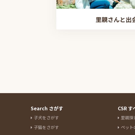
里親さんと出
Search さがす
CSR 
子犬をさがす
里親探
子猫をさがす
ペット