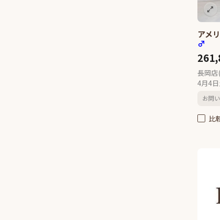
11
オリエンタルショートヘアー
1
セルカークレックス
1
アメリ
トンキニーズ
1
♂
261
長岡店
4月4
お問い
比