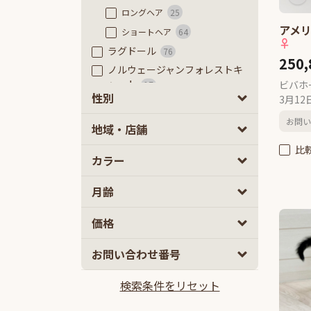
ロングヘア
25
アメリ
ショートヘア
64
♀
ラグドール
76
250
ノルウェージャンフォレストキ
ャット
ビバホ
17
性別
3月1
ラガマフィン
41
お問い
ベンガル
8
男の子
女の子
5
6
地域・店舗
アメリカンショートヘアー
32
比
カラー
アメリカンカール
25
アメリカンカール
1
月齢
ロングヘアー
13
ショートヘアー
11
2
5
価格
エキゾチック
14
10
100
お問い合わせ番号
2ヵ月
5ヵ月以上
エキゾチック
1
ロングヘアー
5
検索条件をリセット
10万円
100万円以上
ショートヘア
8