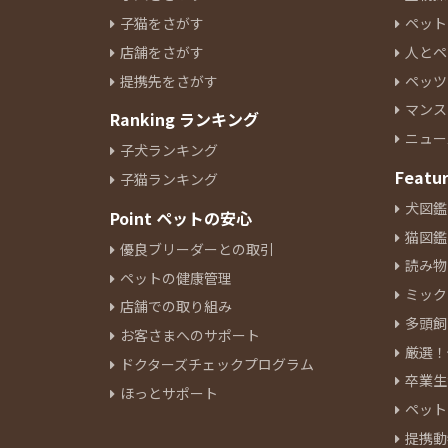
子猫をさがす
ペット
店舗をさがす
人とペ
提携先をさがす
ペッツ
マンス
Ranking ランキング
ニュー
子犬ランキング
Featu
子猫ランキング
犬図鑑
Point ペットの安心
猫図鑑
優良ブリーダーとの取引
読み物
ペットの健康管理
ミック
店舗での取り組み
多頭飼
お客さまへのサポート
厳選！
ドクターズチェックプログラム
卒業生
ほっとサポート
ペット
提携動