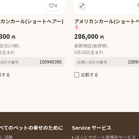
0
カンカール(ショートヘアー)
アメリカンカール(ショートヘ
♀
,800
286,000
円
円
店(石川県)
長野南店(長野県)
8日生まれ
5月28日生まれ
100940395
1009
合わせ番号
お問い合わせ番号
較する
比較する
 すべてのペットの幸せのために
Service サービス
し活動
ほっとサポート提携先サービス