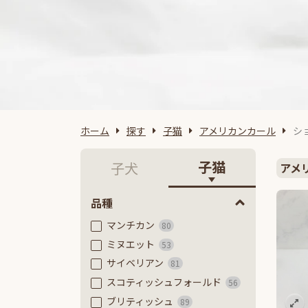
ホーム
探す
子猫
アメリカンカール
シ
子猫
子犬
アメ
品種
マンチカン
80
ミヌエット
53
サイベリアン
81
スコティッシュフォールド
56
ブリティッシュ
89