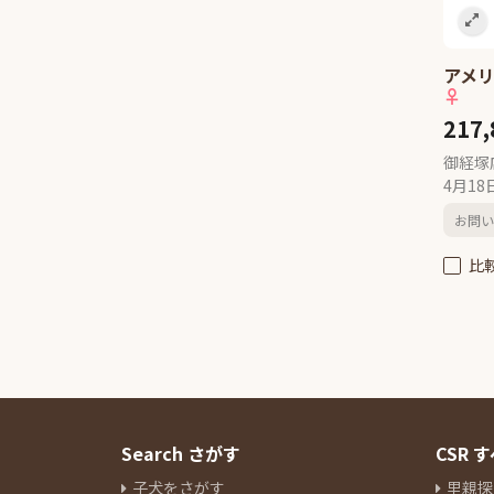
アメリ
♀
217
御経塚
4月1
お問い
比
Search さがす
CSR
子犬をさがす
里親探