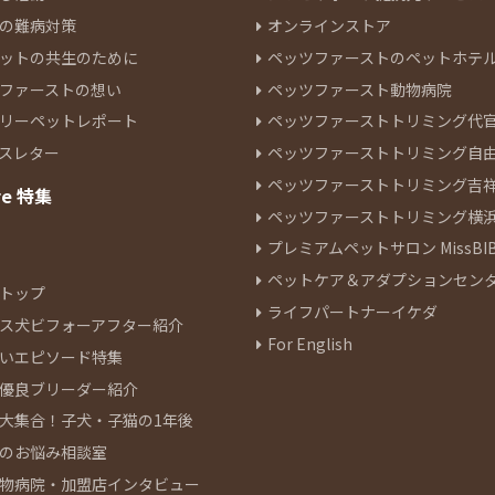
の難病対策
オンラインストア
ットの共生のために
ペッツファーストのペットホテ
ファーストの想い
ペッツファースト動物病院
リーペットレポート
ペッツファーストトリミング代
スレター
ペッツファーストトリミング自
ペッツファーストトリミング吉
re 特集
ペッツファーストトリミング横
プレミアムペットサロン MissBIB
ペットケア＆アダプションセン
トップ
ライフパートナーイケダ
ス犬ビフォーアフター紹介
For English
いエピソード特集
優良ブリーダー紹介
大集合！子犬・子猫の1年後
のお悩み相談室
物病院・加盟店インタビュー