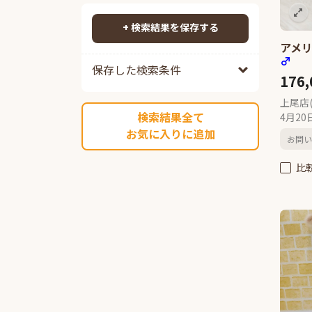
ジェネッタ
3
検索する
ヒマラヤン
2
+ 検索結果を保存する
ペルシャ
20
アメリ
♂
ソマリ
3
保存した検索条件
176
ロシアンブルー
8
メインクーン
11
上尾店
検索結果全て
4月2
スフィンクス
1
お気に入りに追加
アビシニアン
1
お問い
ボンベイ
1
比
シャルトリュー
4
デボンレックス
8
エジプシャンマウ
1
フォールデックス
2
フォールデックス
1
フォールデックス
1
ラムキン
2
ネヴァマスカレード