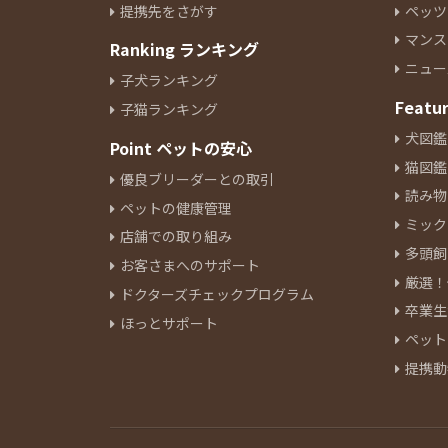
1
提携先をさがす
ペッツ
セルカークレックス
1
マンス
Ranking ランキング
トンキニーズ
1
ニュー
子犬ランキング
Featu
子猫ランキング
犬図鑑
Point ペットの安心
猫図鑑
優良ブリーダーとの取引
読み物
ペットの健康管理
ミック
店舗での取り組み
多頭飼
お客さまへのサポート
厳選！
ドクターズチェックプログラム
卒業生
ほっとサポート
ペット
提携動