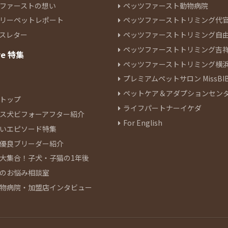
ファーストの想い
ペッツファースト動物病院
リーペットレポート
ペッツファーストトリミング代
スレター
ペッツファーストトリミング自
ペッツファーストトリミング吉
re 特集
ペッツファーストトリミング横
プレミアムペットサロン MissBIB
ペットケア＆アダプションセン
トップ
ライフパートナーイケダ
ス犬ビフォーアフター紹介
For English
いエピソード特集
優良ブリーダー紹介
大集合！子犬・子猫の1年後
のお悩み相談室
物病院・加盟店インタビュー