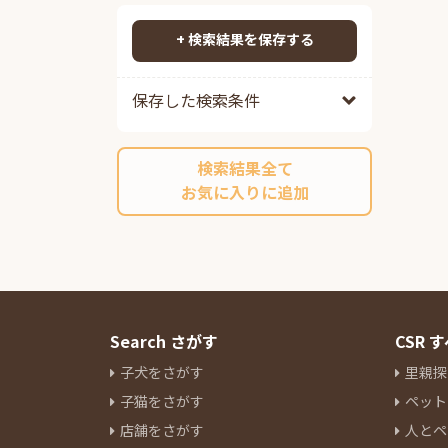
ヒマラヤン
3
検索する
ペルシャ
20
+ 検索結果を保存する
ソマリ
3
ロシアンブルー
7
保存した検索条件
メインクーン
10
スフィンクス
1
検索結果全て
アビシニアン
1
お気に入りに追加
ボンベイ
1
シャルトリュー
4
デボンレックス
7
エジプシャンマウ
1
フォールデックス
2
フォールデックス
1
Search さがす
CSR
フォールデックス
1
子犬をさがす
里親探
ラムキン
2
子猫をさがす
ペット
ネヴァマスカレード
13
店舗をさがす
人とペ
オリエンタルショートヘアー