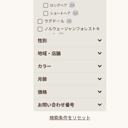
ロングヘア
24
ショートヘア
64
ラグドール
76
ノルウェージャンフォレストキ
ャット
17
性別
ラガマフィン
44
ベンガル
9
男の子
女の子
0
0
地域・店舗
アメリカンショートヘアー
32
カラー
アメリカンカール
27
アメリカンカール
2
月齢
ロングヘアー
13
ショートヘアー
12
2
5
価格
エキゾチック
13
10
100
お問い合わせ番号
2ヵ月
5ヵ月以上
ロングヘアー
5
ショートヘア
8
検索条件をリセット
10万円
100万円以上
ジェネッタ
3