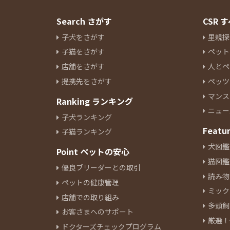
Search さがす
CSR
子犬をさがす
里親探
子猫をさがす
ペット
店舗をさがす
人とペ
提携先をさがす
ペッツ
マンス
Ranking ランキング
ニュー
子犬ランキング
Featu
子猫ランキング
犬図鑑
Point ペットの安心
猫図鑑
優良ブリーダーとの取引
読み物
ペットの健康管理
ミック
店舗での取り組み
多頭飼
お客さまへのサポート
厳選！
ドクターズチェックプログラム