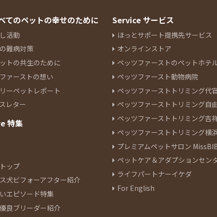
 すべてのペットの幸せのために
Service サービス
し活動
ほっとサポート提携先サービス
の難病対策
オンラインストア
ットの共生のために
ペッツファーストのペットホテ
ファーストの想い
ペッツファースト動物病院
リーペットレポート
ペッツファーストトリミング代
スレター
ペッツファーストトリミング自
ペッツファーストトリミング吉
re 特集
ペッツファーストトリミング横
プレミアムペットサロン MissBIB
ペットケア＆アダプションセン
トップ
ライフパートナーイケダ
ス犬ビフォーアフター紹介
For English
いエピソード特集
優良ブリーダー紹介