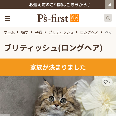
お迎え前のご相談はこちらから♪
ホーム
探す
子猫
ブリティッシュ
ロングヘア
ペット
ブリティッシュ(ロングヘア)
家族が決まりました
2