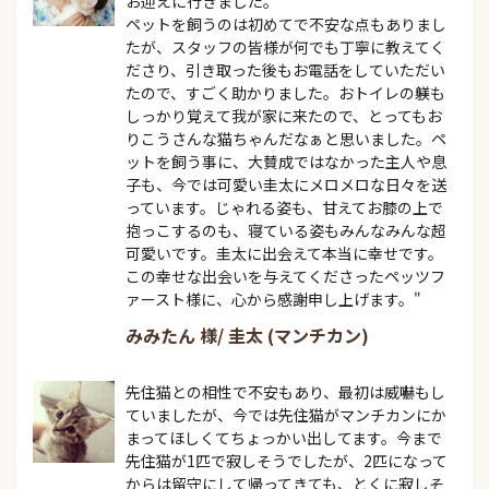
お迎えに行きました。

ペットを飼うのは初めてで不安な点もありまし
たが、スタッフの皆様が何でも丁寧に教えてく
ださり、引き取った後もお電話をしていただい
たので、すごく助かりました。おトイレの躾も
しっかり覚えて我が家に来たので、とってもお
りこうさんな猫ちゃんだなぁと思いました。ペ
ットを飼う事に、大賛成ではなかった主人や息
子も、今では可愛い圭太にメロメロな日々を送
っています。じゃれる姿も、甘えてお膝の上で
抱っこするのも、寝ている姿もみんなみんな超
可愛いです。圭太に出会えて本当に幸せです。
この幸せな出会いを与えてくださったペッツフ
ァースト様に、心から感謝申し上げます。"
みみたん 様/ 圭太 (マンチカン)
先住猫との相性で不安もあり、最初は威嚇もし
ていましたが、今では先住猫がマンチカンにか
まってほしくてちょっかい出してます。今まで
先住猫が1匹で寂しそうでしたが、2匹になって
からは留守にして帰ってきても、とくに寂しそ