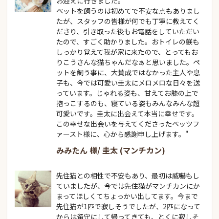
お迎えに行きました。

ペットを飼うのは初めてで不安な点もありまし
たが、スタッフの皆様が何でも丁寧に教えてく
ださり、引き取った後もお電話をしていただい
たので、すごく助かりました。おトイレの躾も
しっかり覚えて我が家に来たので、とってもお
りこうさんな猫ちゃんだなぁと思いました。ペ
ットを飼う事に、大賛成ではなかった主人や息
子も、今では可愛い圭太にメロメロな日々を送
っています。じゃれる姿も、甘えてお膝の上で
抱っこするのも、寝ている姿もみんなみんな超
可愛いです。圭太に出会えて本当に幸せです。
この幸せな出会いを与えてくださったペッツフ
ァースト様に、心から感謝申し上げます。"
みみたん 様/ 圭太 (マンチカン)
先住猫との相性で不安もあり、最初は威嚇もし
ていましたが、今では先住猫がマンチカンにか
まってほしくてちょっかい出してます。今まで
先住猫が1匹で寂しそうでしたが、2匹になって
からは留守にして帰ってきても、とくに寂しそ