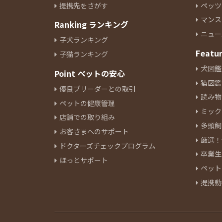
11
提携先をさがす
ペッツ
オリエンタルショートヘアー
1
マンス
Ranking ランキング
セルカークレックス
1
ニュー
子犬ランキング
トンキニーズ
1
Featu
子猫ランキング
犬図鑑
Point ペットの安心
猫図鑑
優良ブリーダーとの取引
読み物
ペットの健康管理
ミック
店舗での取り組み
多頭飼
お客さまへのサポート
厳選！
ドクターズチェックプログラム
卒業生
ほっとサポート
ペット
提携動