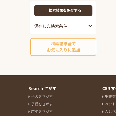
ジェネッタ
3
検索する
ヒマラヤン
2
+ 検索結果を保存する
ペルシャ
20
ソマリ
3
保存した検索条件
ロシアンブルー
8
メインクーン
11
検索結果全て
スフィンクス
1
お気に入りに追加
アビシニアン
1
ボンベイ
1
シャルトリュー
4
デボンレックス
8
エジプシャンマウ
1
フォールデックス
2
Search さがす
CSR
フォールデックス
1
子犬をさがす
里親探
フォールデックス
1
子猫をさがす
ペット
ラムキン
2
店舗をさがす
人とペ
ネヴァマスカレード