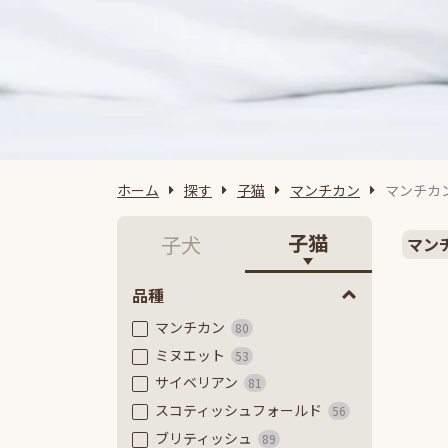
ホーム
探す
子猫
マンチカン
マンチカ
子猫
子犬
マン
品種
マンチカン
80
ミヌエット
53
サイベリアン
81
スコティッシュフォールド
56
ブリティッシュ
89