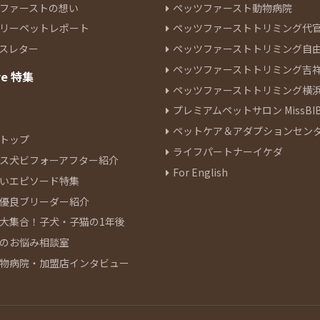
ファーストの想い
ペッツファースト動物病院
リーペットレポート
ペッツファーストトリミング代
スレター
ペッツファーストトリミング自
ペッツファーストトリミング吉
re 特集
ペッツファーストトリミング横
プレミアムペットサロン MissBIB
ペットケア＆アダプションセン
トップ
ライフパートナーイケダ
ス犬ビフォーアフター紹介
For English
いエピソード特集
優良ブリーダー紹介
大集合！子犬・子猫の1年後
のお悩み相談室
物病院・加盟店インタビュー