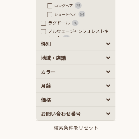
ロングヘア
25
ショートヘア
64
ラグドール
76
ノルウェージャンフォレストキ
ャット
17
性別
ラガマフィン
41
ベンガル
8
男の子
女の子
0
0
地域・店舗
アメリカンショートヘアー
32
カラー
アメリカンカール
25
アメリカンカール
1
月齢
ロングヘアー
13
ショートヘアー
11
2
5
価格
エキゾチック
14
10
100
お問い合わせ番号
2ヵ月
5ヵ月以上
エキゾチック
1
ロングヘアー
5
検索条件をリセット
10万円
100万円以上
ショートヘア
8