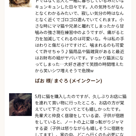
トではなく恋人と一緒に暮らしているみたいな
キュンキュンした日々です。人の気持ちがなん
となくわかるみたいで、寂しい気分の時はなん
となく近くでゴロゴロ遊んでいてくれます。小
さな時にママ猫や兄弟と離れてしまったから甘
噛みの強さ現在練習中のようですが、痛がると
力を加減してくれるのは可愛いな。今は私の手
はわりと傷だらけですけど、噛まれるのも可愛
くて許せちゃう♪猫用品や猫雑貨があると最近
はお財布の紐がヤバいです。すっかり猫派にな
ってしまった…大好き過ぎて笑顔の時間増えた
から笑いシワ増えそうで危険w
ぱお 様/ まぐろ (メインクーン)
5月に猫を購入したのですが、久しぶりお店に猫
を連れて買い物に行ったところ、お店の方が覚
えていて下さっていてとても嬉しかったです。
先輩犬と仲良く昼寝をしている姿、子供が宿題
をしていると、ノートの上に寝っ転がりジャマ
する姿（子供は怒りながらも嬉しそうに宿題を
してます）、家の中、どこへ行くのも必死にな