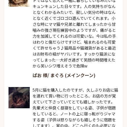
トではなく恋人と一緒に暮らしているみたいな
キュンキュンした日々です。人の気持ちがなん
となくわかるみたいで、寂しい気分の時はなん
となく近くでゴロゴロ遊んでいてくれます。小
さな時にママ猫や兄弟と離れてしまったから甘
噛みの強さ現在練習中のようですが、痛がると
力を加減してくれるのは可愛いな。今は私の手
はわりと傷だらけですけど、噛まれるのも可愛
くて許せちゃう♪猫用品や猫雑貨があると最近
はお財布の紐がヤバいです。すっかり猫派にな
ってしまった…大好き過ぎて笑顔の時間増えた
から笑いシワ増えそうで危険w
ぱお 様/ まぐろ (メインクーン)
5月に猫を購入したのですが、久しぶりお店に猫
を連れて買い物に行ったところ、お店の方が覚
えていて下さっていてとても嬉しかったです。
先輩犬と仲良く昼寝をしている姿、子供が宿題
をしていると、ノートの上に寝っ転がりジャマ
する姿（子供は怒りながらも嬉しそうに宿題を
してます）、家の中、どこへ行くのも必死にな