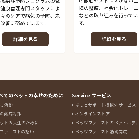
の徹底やストレスがない生
、感染症予防プログラムの徹
境の整備、社会化トレーニ
、健康管理専門スタッフによ
などの取り組みを行ってい
日々のケアで病気の予防、未
す。
の改善に努めています。
詳細を見る
詳細を見る
 すべてのペットの幸せのために
Service サービス
し活動
ほっとサポート提携先サービス
の難病対策
オンラインストア
ットの共生のために
ペッツファーストのペットホテ
ファーストの想い
ペッツファースト動物病院