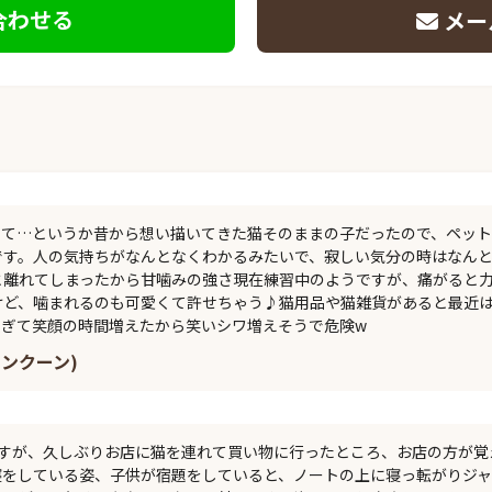
合わせる
メー
って…というか昔から想い描いてきた猫そのままの子だったので、ペッ
です。人の気持ちがなんとなくわかるみたいで、寂しい気分の時はなん
と離れてしまったから甘噛みの強さ現在練習中のようですが、痛がると
けど、噛まれるのも可愛くて許せちゃう♪猫用品や猫雑貨があると最近
過ぎて笑顔の時間増えたから笑いシワ増えそうで危険w
インクーン)
ですが、久しぶりお店に猫を連れて買い物に行ったところ、お店の方が覚
寝をしている姿、子供が宿題をしていると、ノートの上に寝っ転がりジ