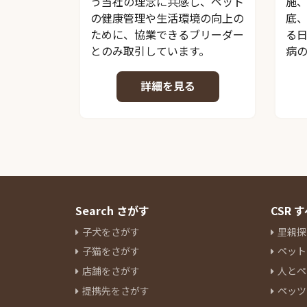
う当社の理念に共感し、ペット
施
の健康管理や生活環境の向上の
底
ために、協業できるブリーダー
る
とのみ取引しています。
病
詳細を見る
Search さがす
CSR
子犬をさがす
里親探
子猫をさがす
ペット
店舗をさがす
人とペ
提携先をさがす
ペッツ