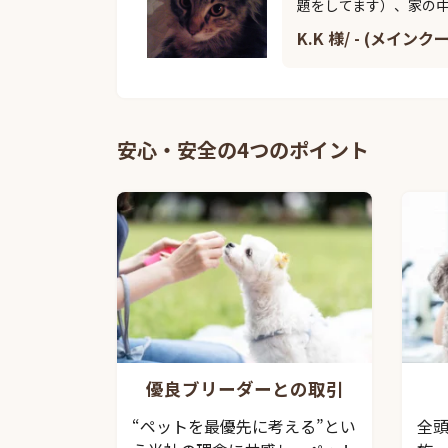
題をしてます）、家の
K.K 様/ - (メインク
安心・安全の4つのポイント
優良ブリーダーとの取引
“ペットを最優先に考える”とい
全