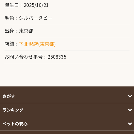
誕生日
2025/10/21
毛色
シルバータビー
出身
東京都
店舗
下北沢店(東京都)
お問い合わせ番号
2508335
さがす
ランキング
ペットの安心