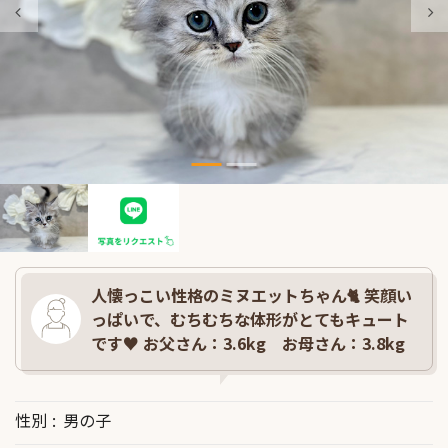
人懐っこい性格のミヌエットちゃん🐈 笑顔い
っぱいで、むちむちな体形がとてもキュート
です♥ お父さん：3.6kg お母さん：3.8kg
性別
男の子