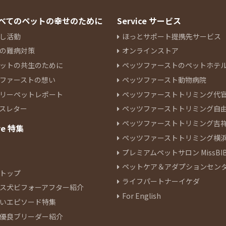
 すべてのペットの幸せのために
Service サービス
し活動
ほっとサポート提携先サービス
の難病対策
オンラインストア
ットの共生のために
ペッツファーストのペットホテ
ファーストの想い
ペッツファースト動物病院
リーペットレポート
ペッツファーストトリミング代
スレター
ペッツファーストトリミング自
ペッツファーストトリミング吉
re 特集
ペッツファーストトリミング横
プレミアムペットサロン MissBIB
ペットケア＆アダプションセン
トップ
ライフパートナーイケダ
ス犬ビフォーアフター紹介
For English
いエピソード特集
優良ブリーダー紹介