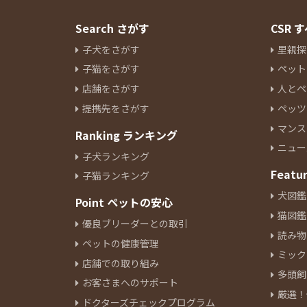
Search さがす
CSR
子犬をさがす
里親探
子猫をさがす
ペット
店舗をさがす
人とペ
提携先をさがす
ペッツ
マンス
Ranking ランキング
ニュー
子犬ランキング
Featu
子猫ランキング
犬図鑑
Point ペットの安心
猫図鑑
優良ブリーダーとの取引
読み物
ペットの健康管理
ミック
店舗での取り組み
多頭飼
お客さまへのサポート
厳選！
ドクターズチェックプログラム