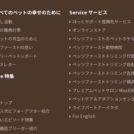
 すべてのペットの幸せのために
Service サービス
し活動
ほっとサポート提携先サービス
の難病対策
オンラインストア
ットの共生のために
ペッツファーストのペットホテ
ファーストの想い
ペッツファースト動物病院
リーペットレポート
ペッツファーストトリミング代
スレター
ペッツファーストトリミング自
ペッツファーストトリミング吉
re 特集
ペッツファーストトリミング横
プレミアムペットサロン MissBIB
ペットケア＆アダプションセン
トップ
ライフパートナーイケダ
ス犬ビフォーアフター紹介
For English
いエピソード特集
優良ブリーダー紹介