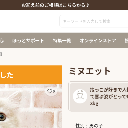
お迎え前のご相談はこちらから♪
心
ほっとサポート
特集一覧
オンラインストア
細
ミヌエット
した
抱っこが好きで人懐
0
て喜ぶ姿がとっても
3kg
性別
男の子