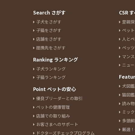
Search さがす
CSR
子犬をさがす
里親探
子猫をさがす
ペット
店舗をさがす
人とペ
提携先をさがす
ペッツ
マンス
Ranking ランキング
ニュー
子犬ランキング
Featu
子猫ランキング
犬図鑑
Point ペットの安心
猫図鑑
優良ブリーダーとの取引
読み物
ペットの健康管理
ミック
店舗での取り組み
多頭飼
お客さまへのサポート
厳選！
ドクターズチェックプログラム