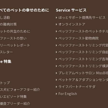
 すべてのペットの幸せのために
Service サービス
し活動
ほっとサポート提携先サービス
の難病対策
オンラインストア
ットの共生のために
ペッツファーストのペットホテ
ファーストの想い
ペッツファースト動物病院
リーペットレポート
ペッツファーストトリミング代
スレター
ペッツファーストトリミング自
ペッツファーストトリミング吉
re 特集
ペッツファーストトリミング横
プレミアムペットサロン MissBIB
ペットケア＆アダプションセン
トップ
ライフパートナーイケダ
ス犬ビフォーアフター紹介
For English
いエピソード特集
優良ブリーダー紹介